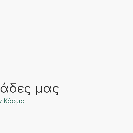
νάδες μας
ν Κόσμο