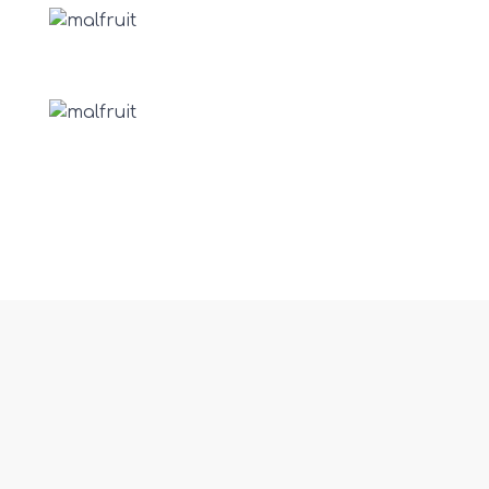
fab fa-react
Ποικιλίες