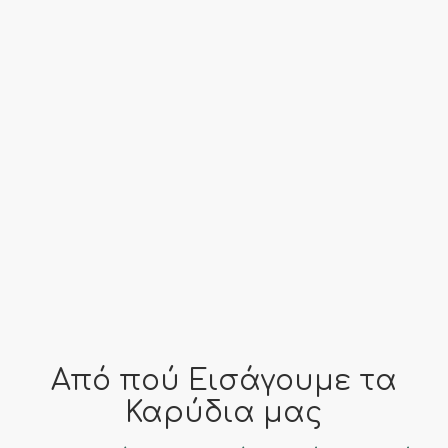
Προέλευση
Γαλλία, Κίνα, Ουγγαρία
far fa-clock
Εποχή
-
Από πού Εισάγουμε τα
Καρύδια μας