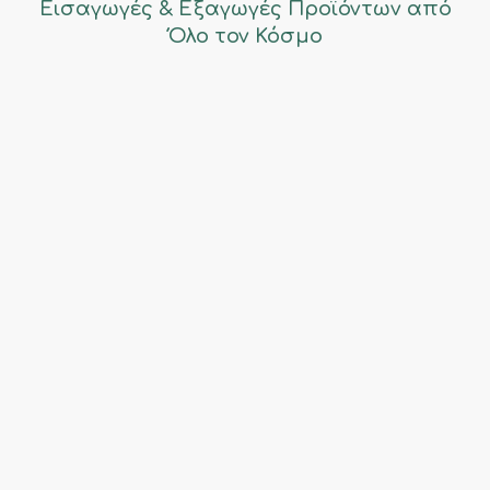
Εισαγωγές & Εξαγωγές Προϊόντων από
Όλο τον Κόσμο
Εισαγωγές & Εξαγωγές
Φρούτων & Λαχανικών
Powered by
Core IT