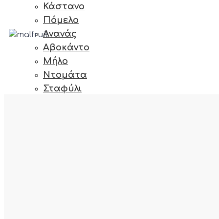
Κάστανο
Πόμελο
Ανανάς
Αβοκάντο
Μήλο
Ντομάτα
Σταφύλι
Iceberg
Μούρο
fab fa-react
Μάνγκο
Ακτινίδιο
Κολοκύθι
Κρεμμύδι
Ποικιλιες
Γλυκοπατάτα
-
Μανταρίνι
Καρύδι