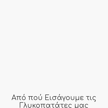
Προέλευση
Αίγυπτος, Ισπανία, Ονδούρα, Γουατεμάλα,
Ελλάδα, Γαλλία
far fa-clock
Εποχή
Όλο τον Χρόνο
Από πού Εισάγουμε τις
Γλυκοπατάτες μας