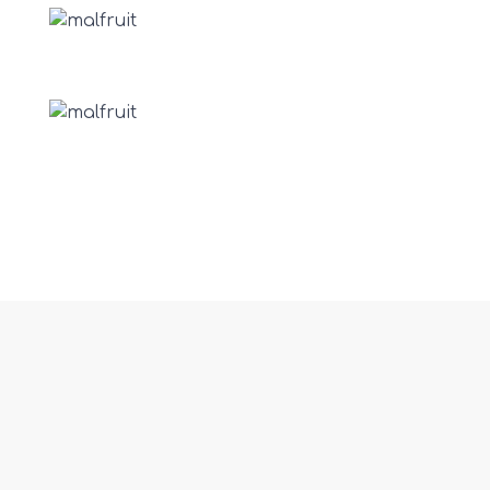
fab fa-react
Ποικιλίες